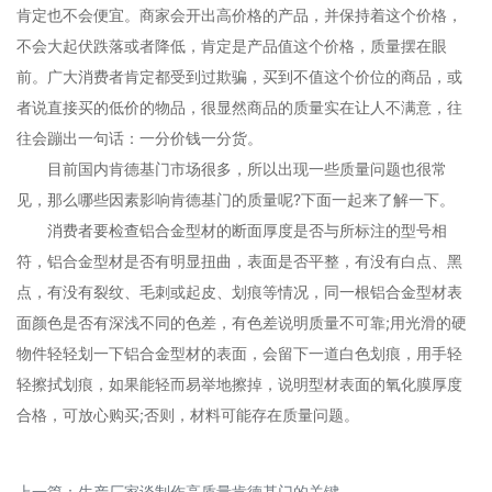
肯定也不会便宜。商家会开出高价格的产品，并保持着这个价格，
不会大起伏跌落或者降低，肯定是产品值这个价格，质量摆在眼
前。广大消费者肯定都受到过欺骗，买到不值这个价位的商品，或
者说直接买的低价的物品，很显然商品的质量实在让人不满意，往
往会蹦出一句话：一分价钱一分货。
目前国内肯德基门市场很多，所以出现一些质量问题也很常
见，那么哪些因素影响肯德基门的质量呢?下面一起来了解一下。
消费者要检查铝合金型材的断面厚度是否与所标注的型号相
符，铝合金型材是否有明显扭曲，表面是否平整，有没有白点、黑
点，有没有裂纹、毛刺或起皮、划痕等情况，同一根铝合金型材表
面颜色是否有深浅不同的色差，有色差说明质量不可靠;用光滑的硬
物件轻轻划一下铝合金型材的表面，会留下一道白色划痕，用手轻
轻擦拭划痕，如果能轻而易举地擦掉，说明型材表面的氧化膜厚度
合格，可放心购买;否则，材料可能存在质量问题。
上一篇：
生产厂家谈制作高质量肯德基门的关键