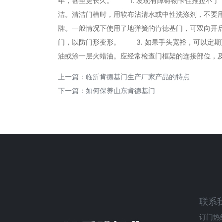
年，甚至更长久。 1. 发现有障碍物卡住推拉不
洁。清洁门槽时，用软布沾清水或中性洗涤剂，不要用
牌。一般情况下使用了地弹簧的肯德基门，可双向开
门，以防门形变形。 3. 如果手头宽裕，可以定
油或涂一层火蜡油。应经常检查门框架的连接部位，
上一篇：
临沂肯德基门生产厂家产品的特点
下一篇：
如何保养山东肯德基门
联系
订门热