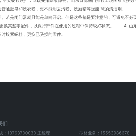
了，不要硬拉硬推，应该先排除故障物。山东肯德基门推拉出现困难大多数
普通肥皂和洗衣粉，更不能用去污粉、洗厕精等强酸 碱的清洁剂。 2
启。若是闭门器就只能是单向开启。但是这些都是要注意的，可避免不必
期更换某些零配件，以保持部件在使用的过程中保持较好状态。 4. 山
及时旋紧螺栓，更换已受损的零件。
我们
线：18763700030 王经理 型材业务：15553986678