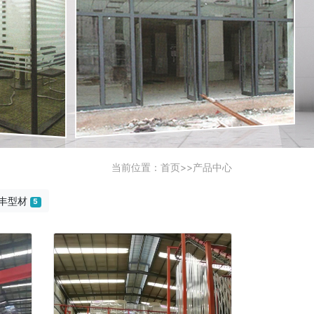
当前位置：
首页
>>
产品中心
丰型材
5