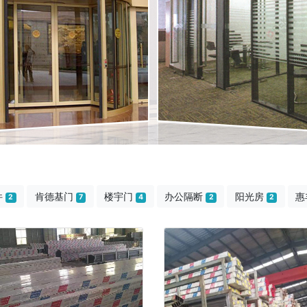
件
肯德基门
楼宇门
办公隔断
阳光房
惠
2
7
4
2
2